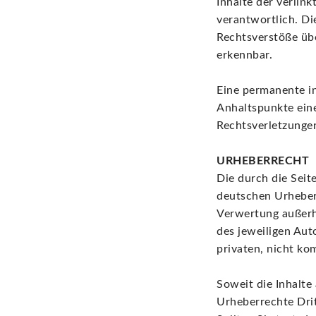
Inhalte der verlink
verantwortlich. Di
Rechtsverstöße übe
erkennbar.
Eine permanente in
Anhaltspunkte ein
Rechtsverletzunge
URHEBERRECHT
Die durch die Seit
deutschen Urheberr
Verwertung außerh
des jeweiligen Aut
privaten, nicht ko
Soweit die Inhalte
Urheberrechte Drit