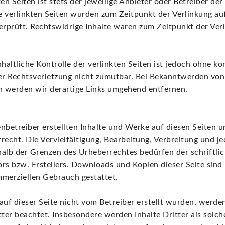
ten Seiten ist stets der jeweilige Anbieter oder Betreiber der
e verlinkten Seiten wurden zum Zeitpunkt der Verlinkung au
rprüft. Rechtswidrige Inhalte waren zum Zeitpunkt der Verl
haltliche Kontrolle der verlinkten Seiten ist jedoch ohne ko
er Rechtsverletzung nicht zumutbar. Bei Bekanntwerden von
n werden wir derartige Links umgehend entfernen.
enbetreiber erstellten Inhalte und Werke auf diesen Seiten 
echt. Die Vervielfältigung, Bearbeitung, Verbreitung und je
alb der Grenzen des Urheberrechtes bedürfen der schriftl
ors bzw. Erstellers. Downloads und Kopien dieser Seite sind
mmerziellen Gebrauch gestattet.
 auf dieser Seite nicht vom Betreiber erstellt wurden, werde
ter beachtet. Insbesondere werden Inhalte Dritter als solch