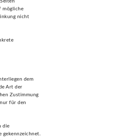
 Seiten
f mögliche
inkung nicht
nkrete
unterliegen dem
de Art der
ichen Zustimmung
 nur für den
n die
e gekennzeichnet.